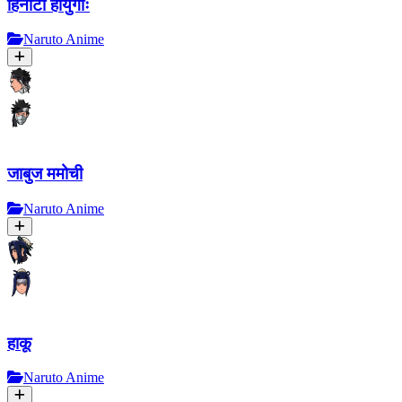
हिनाटा हायुगाः
Naruto Anime
जाबुज ममोची
Naruto Anime
हाकू
Naruto Anime