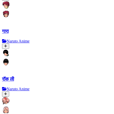
गारा
Naruto Anime
रॉक ली
Naruto Anime