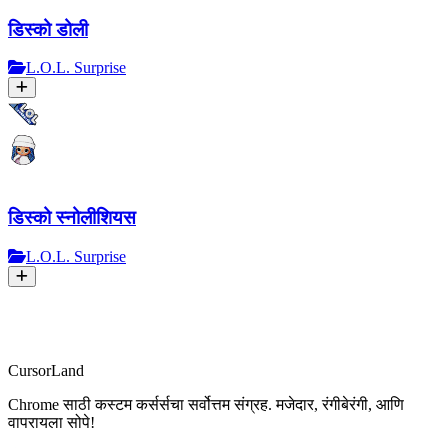
डिस्को डोली
L.O.L. Surprise
डिस्को स्नोलीशियस
L.O.L. Surprise
CursorLand
Chrome साठी कस्टम कर्सर्सचा सर्वोत्तम संग्रह. मजेदार, रंगीबेरंगी, आणि
वापरायला सोपे!