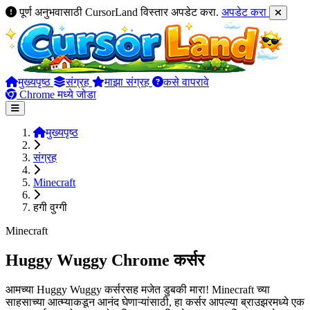
पूर्ण अनुभवासाठी CursorLand विस्तार अपडेट करा.
अपडेट करा
मुख्यपृष्ठ
संग्रह
माझा संग्रह
कसे वापरावे
Chrome मध्ये जोडा
मुख्यपृष्ठ
संग्रह
Minecraft
हगी वुग्गी
Minecraft
Huggy Wuggy Chrome कर्सर
आमच्या Huggy Wuggy कर्सरसह मजेत डुबकी मारा! Minecraft च्या
साहसाच्या आत्म्याकडून आनंद घेणाऱ्यांसाठी, हा कर्सर आपल्या ब्राउझरमध्ये एक