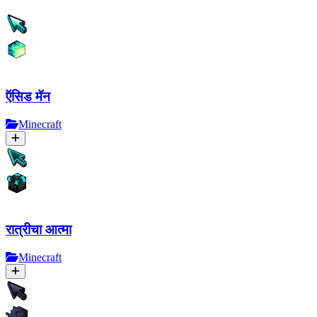
ऍसिड मॅन
Minecraft
रात्रीचा आत्मा
Minecraft