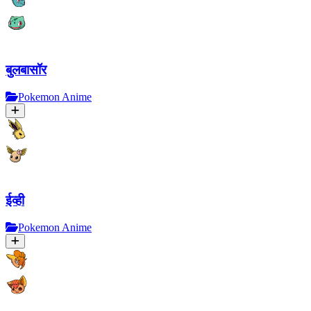
बुलबासॉर
Pokemon Anime
ईव्ही
Pokemon Anime