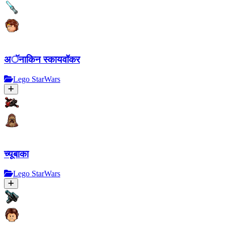
अॅनाकिन स्कायवॉकर
Lego StarWars
च्यूबाका
Lego StarWars