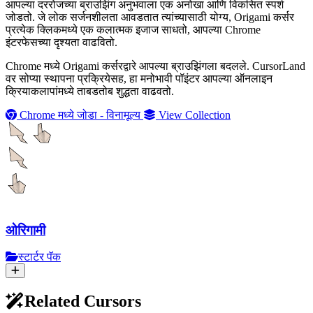
आपल्या दररोजच्या ब्राउझिंग अनुभवाला एक अनोखा आणि विकसित स्पर्श
जोडतो. जे लोक सर्जनशीलता आवडतात त्यांच्यासाठी योग्य, Origami कर्सर
प्रत्येक क्लिकमध्ये एक कलात्मक इजाज साधतो, आपल्या Chrome
इंटरफेसच्या दृश्यता वाढवितो.
Chrome मध्ये Origami कर्सरद्वारे आपल्या ब्राउझिंगला बदलले. CursorLand
वर सोप्या स्थापना प्रक्रियेसह, हा मनोभावी पॉइंटर आपल्या ऑनलाइन
क्रियाकलापांमध्ये ताबडतोब शुद्धता वाढवतो.
Chrome मध्ये जोडा - विनामूल्य
View Collection
ओरिगामी
स्टार्टर पॅक
Related Cursors