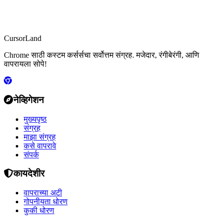
CursorLand
Chrome साठी कस्टम कर्सर्सचा सर्वोत्तम संग्रह. मजेदार, रंगीबेरंगी, आणि
वापरायला सोपे!
नेव्हिगेशन
मुख्यपृष्ठ
संग्रह
माझा संग्रह
कसे वापरावे
संपर्क
कायदेशीर
वापराच्या अटी
गोपनीयता धोरण
कुकी धोरण