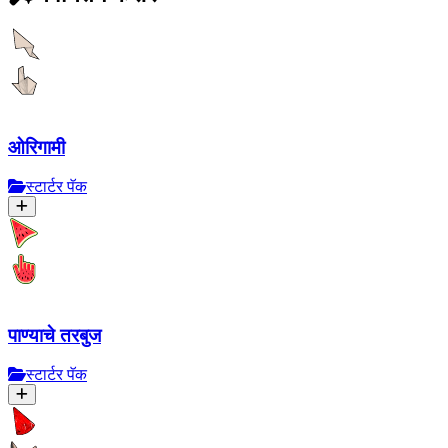
ओरिगामी
स्टार्टर पॅक
पाण्याचे तरबुज
स्टार्टर पॅक