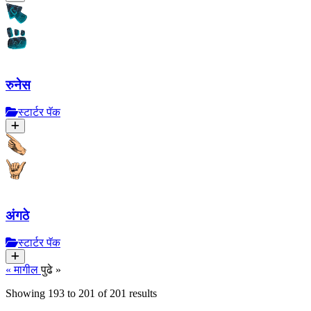
रुनेस
स्टार्टर पॅक
अंगठे
स्टार्टर पॅक
« मागील
पुढे »
Showing
193
to
201
of
201
results