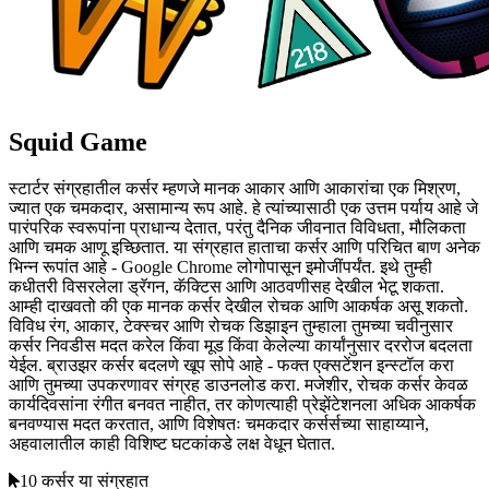
Squid Game
स्टार्टर संग्रहातील कर्सर म्हणजे मानक आकार आणि आकारांचा एक मिश्रण,
ज्यात एक चमकदार, असामान्य रूप आहे. हे त्यांच्यासाठी एक उत्तम पर्याय आहे जे
पारंपरिक स्वरूपांना प्राधान्य देतात, परंतु दैनिक जीवनात विविधता, मौलिकता
आणि चमक आणू इच्छितात. या संग्रहात हाताचा कर्सर आणि परिचित बाण अनेक
भिन्न रूपांत आहे - Google Chrome लोगोपासून इमोजींपर्यंत. इथे तुम्ही
कधीतरी विसरलेला ड्रॅगन, कॅक्टिस आणि आठवणीसह देखील भेटू शकता.
आम्ही दाखवतो की एक मानक कर्सर देखील रोचक आणि आकर्षक असू शकतो.
विविध रंग, आकार, टेक्स्चर आणि रोचक डिझाइन तुम्हाला तुमच्या चवीनुसार
कर्सर निवडीस मदत करेल किंवा मूड किंवा केलेल्या कार्यांनुसार दररोज बदलता
येईल. ब्राउझर कर्सर बदलणे खूप सोपे आहे - फक्त एक्सटेंशन इन्स्टॉल करा
आणि तुमच्या उपकरणावर संग्रह डाउनलोड करा. मजेशीर, रोचक कर्सर केवळ
कार्यदिवसांना रंगीत बनवत नाहीत, तर कोणत्याही प्रेझेंटेशनला अधिक आकर्षक
बनवण्यास मदत करतात, आणि विशेषतः चमकदार कर्सर्सच्या साहाय्याने,
अहवालातील काही विशिष्ट घटकांकडे लक्ष वेधून घेतात.
10 कर्सर या संग्रहात