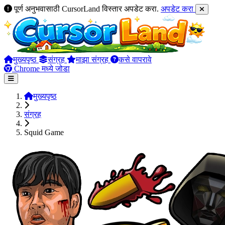
पूर्ण अनुभवासाठी CursorLand विस्तार अपडेट करा.
अपडेट करा
मुख्यपृष्ठ
संग्रह
माझा संग्रह
कसे वापरावे
Chrome मध्ये जोडा
मुख्यपृष्ठ
संग्रह
Squid Game