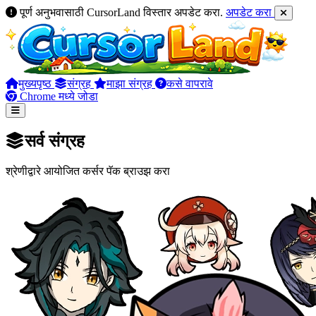
पूर्ण अनुभवासाठी CursorLand विस्तार अपडेट करा.
अपडेट करा
मुख्यपृष्ठ
संग्रह
माझा संग्रह
कसे वापरावे
Chrome मध्ये जोडा
सर्व संग्रह
श्रेणीद्वारे आयोजित कर्सर पॅक ब्राउझ करा