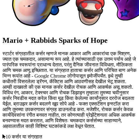
Mario + Rabbids Sparks of Hope
स्टार्टर संग्रहातील कर्सर म्हणजे मानक आकार आणि आकारांचा एक मिश्रण,
ज्यात एक चमकदार, असामान्य रूप आहे. हे त्यांच्यासाठी एक उत्तम पर्याय आहे जे
पारंपरिक स्वरूपांना प्राधान्य देतात, परंतु दैनिक जीवनात विविधता, मौलिकता
आणि चमक आणू इच्छितात. या संग्रहात हाताचा कर्सर आणि परिचित बाण अनेक
भिन्न रूपांत आहे - Google Chrome लोगोपासून इमोजींपर्यंत. इथे तुम्ही
कधीतरी विसरलेला ड्रॅगन, कॅक्टिस आणि आठवणीसह देखील भेटू शकता.
आम्ही दाखवतो की एक मानक कर्सर देखील रोचक आणि आकर्षक असू शकतो.
विविध रंग, आकार, टेक्स्चर आणि रोचक डिझाइन तुम्हाला तुमच्या चवीनुसार
कर्सर निवडीस मदत करेल किंवा मूड किंवा केलेल्या कार्यांनुसार दररोज बदलता
येईल. ब्राउझर कर्सर बदलणे खूप सोपे आहे - फक्त एक्सटेंशन इन्स्टॉल करा
आणि तुमच्या उपकरणावर संग्रह डाउनलोड करा. मजेशीर, रोचक कर्सर केवळ
कार्यदिवसांना रंगीत बनवत नाहीत, तर कोणत्याही प्रेझेंटेशनला अधिक आकर्षक
बनवण्यास मदत करतात, आणि विशेषतः चमकदार कर्सर्सच्या साहाय्याने,
अहवालातील काही विशिष्ट घटकांकडे लक्ष वेधून घेतात.
10 कर्सर या संग्रहात