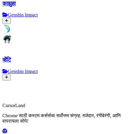
काझुहा
Genshin Impact
व्हेंटि
Genshin Impact
CursorLand
Chrome साठी कस्टम कर्सर्सचा सर्वोत्तम संग्रह. मजेदार, रंगीबेरंगी, आणि
वापरायला सोपे!