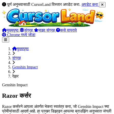
पूर्ण अनुभवासाठी CursorLand विस्तार अपडेट करा.
अपडेट करा
मुख्यपृष्ठ
संग्रह
माझा संग्रह
कसे वापरावे
Chrome मध्ये जोडा
मुख्यपृष्ठ
संग्रह
Genshin Impact
रेझर
Genshin Impact
Razor कर्सर
Razor कर्सरने आपला अंतर्गत भेकरा स्वतंत्र करा, जो Genshin Impact च्या
प्रेमीयांसाठी आदर्श आहे. हा प्रखर डिझाइन आपल्या ब्राउझिंग अनुभवात जंगली