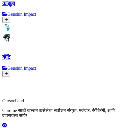
काझुहा
Genshin Impact
व्हेंटि
Genshin Impact
CursorLand
Chrome साठी कस्टम कर्सर्सचा सर्वोत्तम संग्रह. मजेदार, रंगीबेरंगी, आणि
वापरायला सोपे!