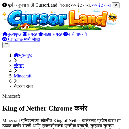
पूर्ण अनुभवासाठी CursorLand विस्तार अपडेट करा.
अपडेट करा
मुख्यपृष्ठ
संग्रह
माझा संग्रह
कसे वापरावे
Chrome मध्ये जोडा
मुख्यपृष्ठ
संग्रह
Minecraft
नेदरचा राजा
Minecraft
King of Nether Chrome कर्सर
Minecraft युनिव्हर्सच्या खोलीत King of Nether कर्सरसह प्रवेश करा! हा
ठळक कर्सर शक्ती आणि सृजनशीलतेचे प्रतीक बनवतो, तुम्हाला तुमच्या