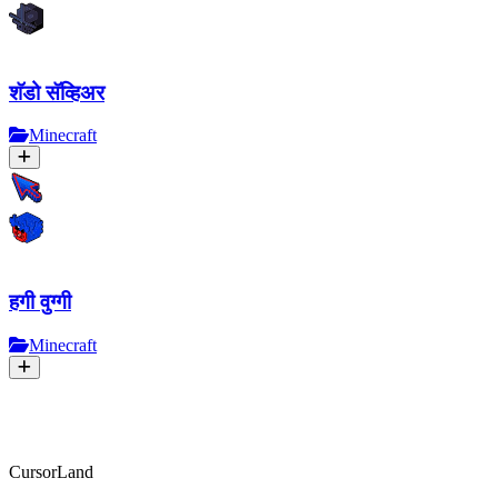
शॅडो सॅव्हिअर
Minecraft
हगी वुग्गी
Minecraft
CursorLand