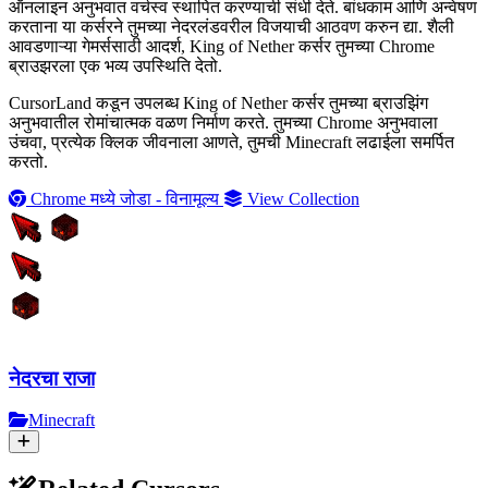
ऑनलाइन अनुभवात वर्चस्व स्थापित करण्याची संधी देते. बांधकाम आणि अन्वेषण
करताना या कर्सरने तुमच्या नेदरलंडवरील विजयाची आठवण करुन द्या. शैली
आवडणाऱ्या गेमर्ससाठी आदर्श, King of Nether कर्सर तुमच्या Chrome
ब्राउझरला एक भव्य उपस्थिति देतो.
CursorLand कडून उपलब्ध King of Nether कर्सर तुमच्या ब्राउझिंग
अनुभवातील रोमांचात्मक वळण निर्माण करते. तुमच्या Chrome अनुभवाला
उंचवा, प्रत्येक क्लिक जीवनाला आणते, तुमची Minecraft लढाईला समर्पित
करतो.
Chrome मध्ये जोडा - विनामूल्य
View Collection
नेदरचा राजा
Minecraft