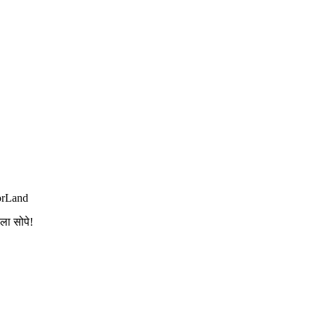
orLand
यला सोपे!