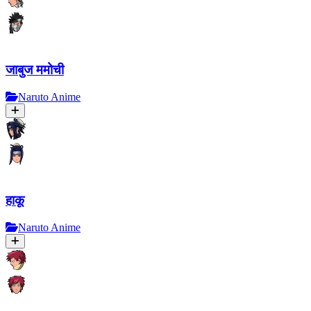
जाबुज ममोची
Naruto Anime
हाकू
Naruto Anime