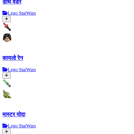
डार्थ वेडर
Lego StarWars
कायलो रेन
Lego StarWars
मास्टर योदा
Lego StarWars