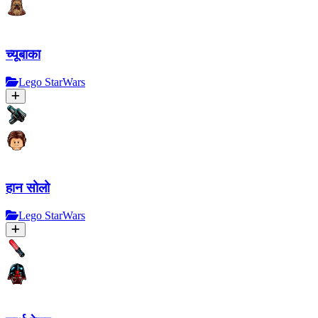
च्यूबाका
Lego StarWars
हान सोलो
Lego StarWars