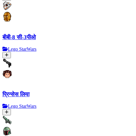
बीबी-8 सी-3पीओ
Lego StarWars
प्रिन्सेस लिया
Lego StarWars