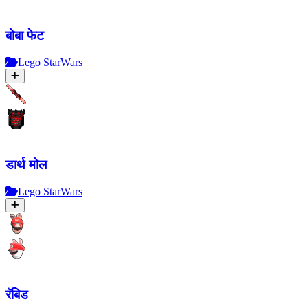
बोबा फेट
Lego StarWars
डार्थ मोल
Lego StarWars
रॅबिड